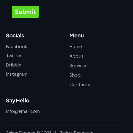
Submit
Socials
Menu
Facebook
Home
Twitter
About
Dribble
Services
Instagram
Shop
Contacts
Say Hello
info@email.com
AxiomThemes
© 2026. All Rights Reserved.