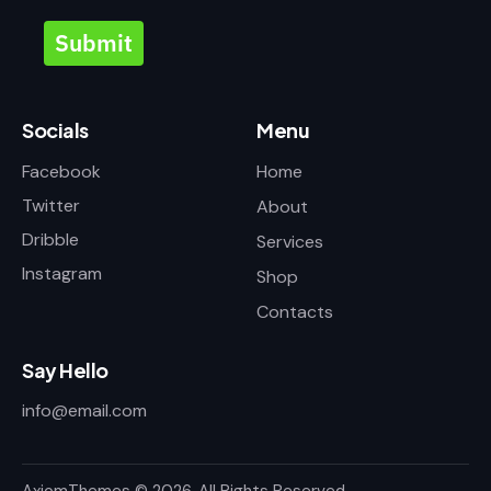
Submit
Socials
Menu
Facebook
Home
Twitter
About
Dribble
Services
Instagram
Shop
Contacts
Say Hello
info@email.com
AxiomThemes
© 2026. All Rights Reserved.