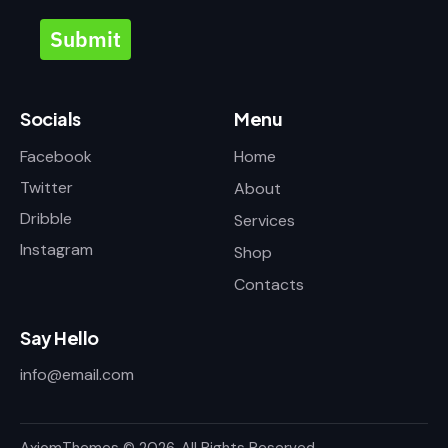
Submit
Socials
Menu
Facebook
Home
Twitter
About
Dribble
Services
Instagram
Shop
Contacts
Say Hello
info@email.com
AxiomThemes
© 2026. All Rights Reserved.