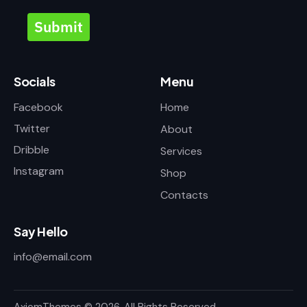
Submit
Socials
Menu
Facebook
Home
Twitter
About
Dribble
Services
Instagram
Shop
Contacts
Say Hello
info@email.com
AxiomThemes
© 2026. All Rights Reserved.