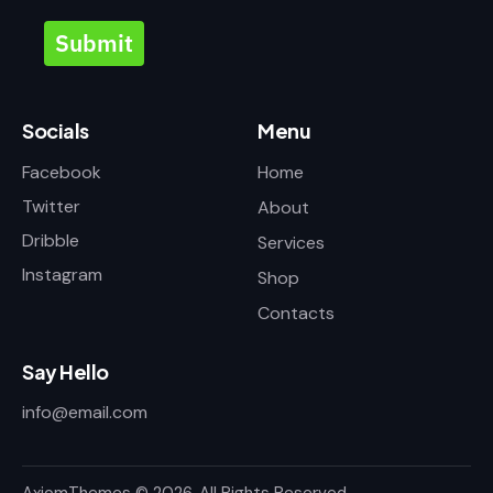
Submit
Socials
Menu
Facebook
Home
Twitter
About
Dribble
Services
Instagram
Shop
Contacts
Say Hello
info@email.com
AxiomThemes
© 2026. All Rights Reserved.