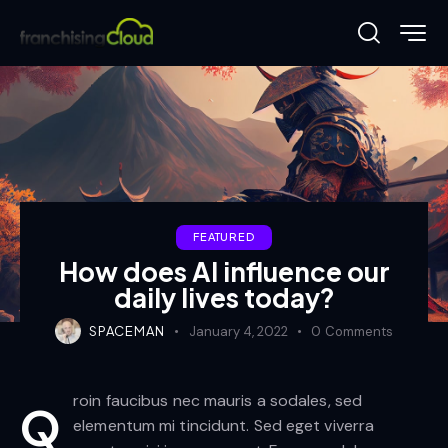
FEATURED
How does AI influence our
daily lives today?
SPACEMAN
January 4, 2022
0
Comments
roin faucibus nec mauris a sodales, sed
Q
elementum mi tincidunt. Sed eget viverra