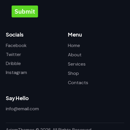
Submit
Socials
Menu
Facebook
Home
Twitter
About
Dribble
Services
Instagram
Shop
Contacts
Say Hello
info@email.com
AxiomThemes
© 2026. All Rights Reserved.