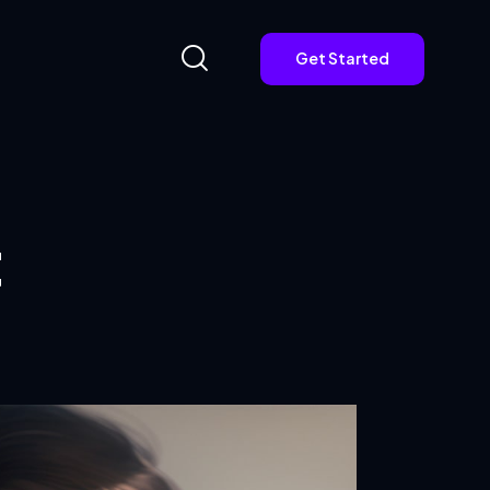
Get Started
Get Started
t