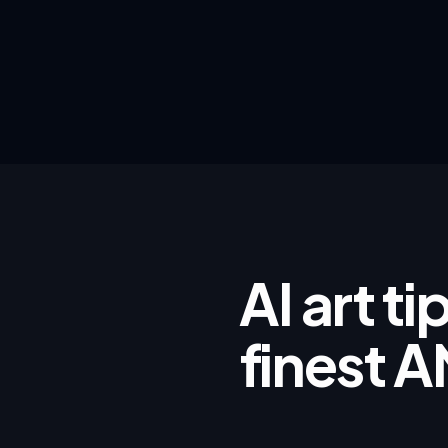
AI art t
finest A