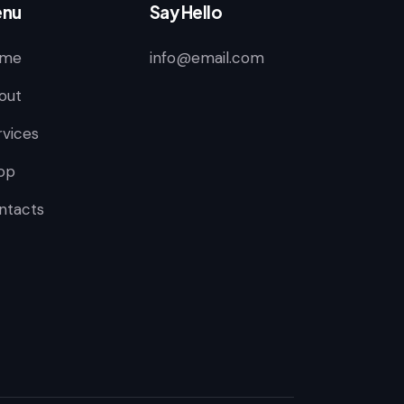
nu
Say Hello
me
info@email.com
out
rvices
op
ntacts