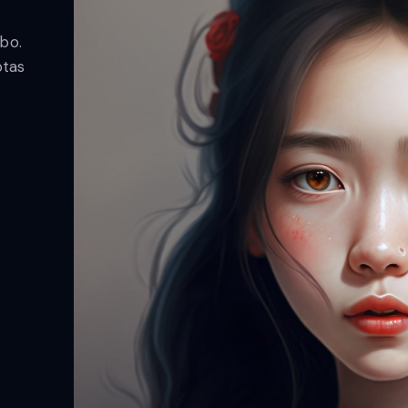
abo.
ptas