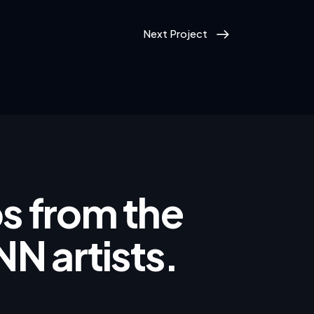
Next Project
ips from the
NN artists.