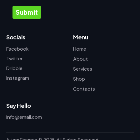
Submit
Socials
Menu
Facebook
Home
Twitter
About
Dribble
Services
Instagram
Shop
Contacts
Say Hello
info@email.com
AxiomThemes
© 2026. All Rights Reserved.