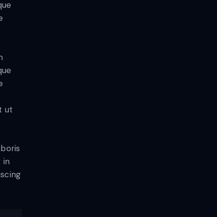
que
e
m
que
e
t ut
aboris
 in
iscing