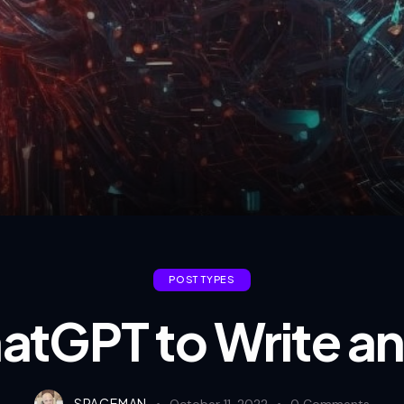
POST TYPES
atGPT to Write an 
SPACEMAN
October 11, 2022
0
Comments