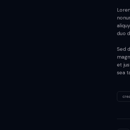
Lorem
nonum
aliqu
duo d
Sed d
magna
et ju
sea t
cre