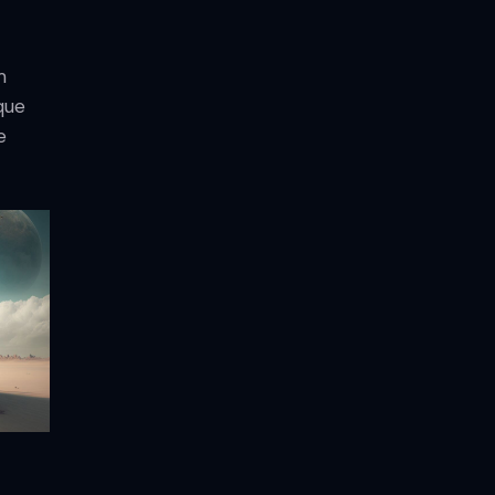
m
que
e