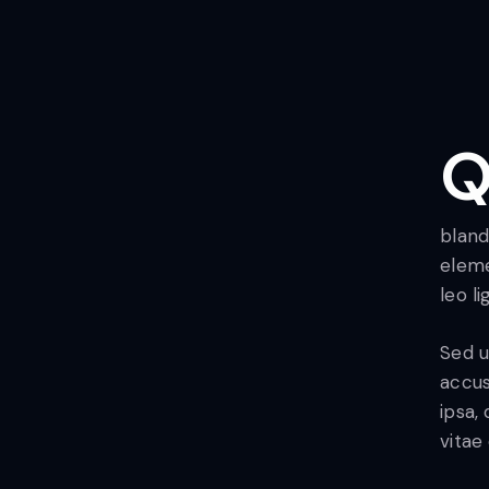
Qroin faucibus nec mauris a sodales, sed elemen
bland
eleme
leo l
Sed u
accus
ipsa,
vitae