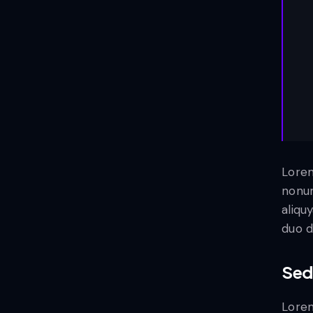
Lorem
nonum
aliqu
duo d
Sed
Lorem