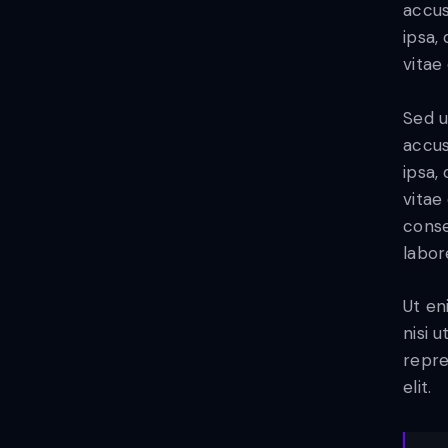
accus
ipsa,
vitae
Sed u
accus
ipsa,
vitae
conse
labor
Ut en
nisi 
repre
elit.