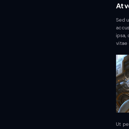
At 
Sed u
accus
ipsa,
vitae 
Ut pe