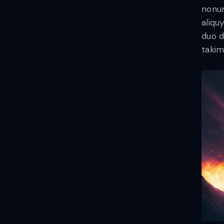
nonum
aliqu
duo d
takim