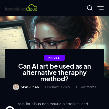
MINDSET
Can AI art be used as an
alternative theraphy
method?
SPACEMAN
February 9, 2022
0
Comments
roin faucibus nec mauris a sodales, sed