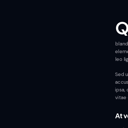
Qroin faucibus nec mauris a sodales, sed elemen
bland
eleme
leo l
Sed u
accus
ipsa,
vitae
At 