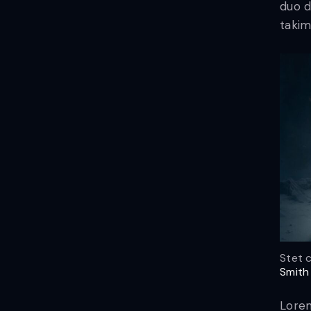
duo d
takim
Stet 
Smith
Lorem