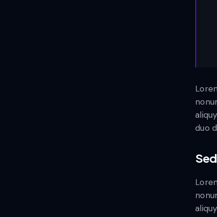
Lorem
nonum
aliqu
duo d
Sed
Lorem
nonum
aliqu