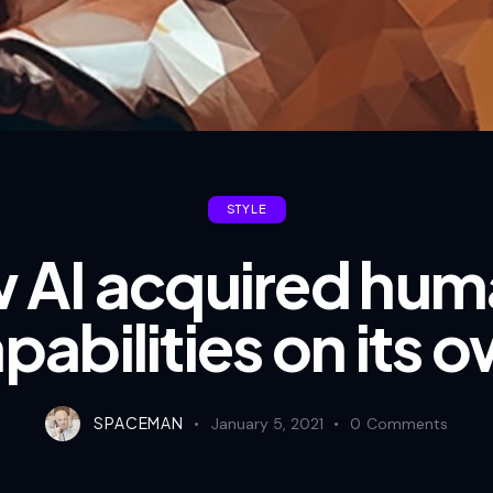
STYLE
 AI acquired hum
pabilities on its 
SPACEMAN
January 5, 2021
0
Comments