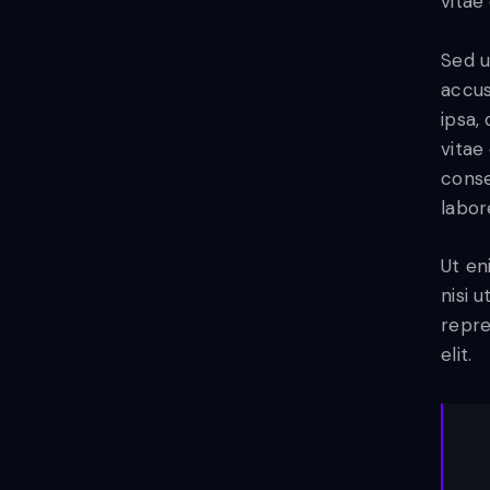
vitae
Sed u
accus
ipsa,
vitae
conse
labor
Ut en
nisi 
repre
elit.