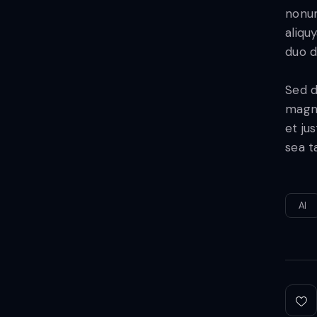
nonum
aliqu
duo d
Sed d
magna
et ju
sea t
AI