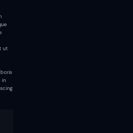
m
que
e
t ut
aboris
 in
iscing