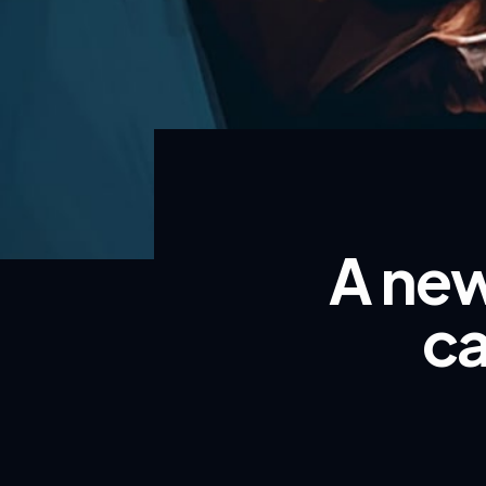
A new
ca