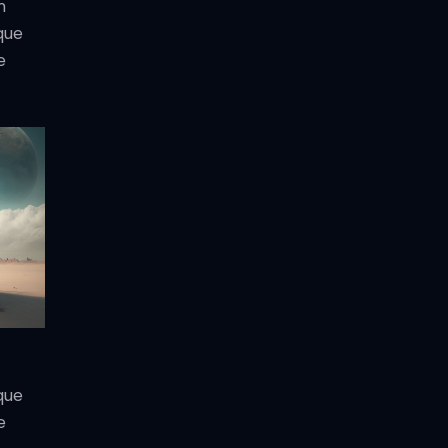
m
que
e
que
e