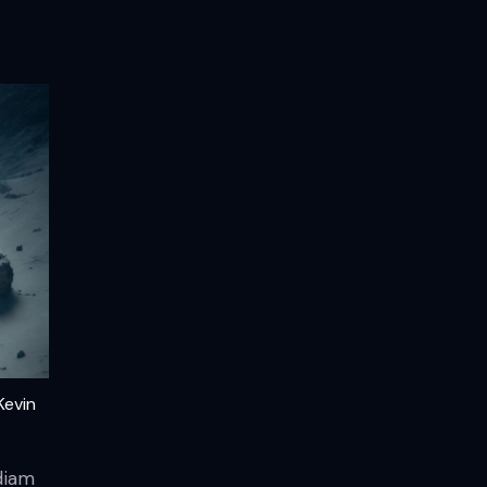
Kevin
diam