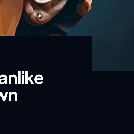
anlike
own