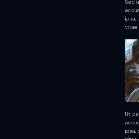
Sed u
accus
ipsa,
vitae 
Ut pe
accus
ipsa,