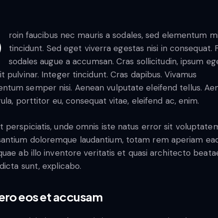
tum mi
tincidunt. Sed eget viverra egestas nisi in consequat.
sodales augue a accumsan. Cras sollicitudin, ipsum eg
it pulvinar. Integer tincidunt. Cras dapibus. Vivamus
ntum semper nisi. Aenean vulputate eleifend tellus. Ae
igula, porttitor eu, consequat vitae, eleifend ac, enim.
t perspiciatis, unde omnis iste natus error sit voluptate
antium doloremque laudantium, totam rem aperiam ea
 quae ab illo inventore veritatis et quasi architecto beata
 dicta sunt, explicabo.
vero eos et accusam