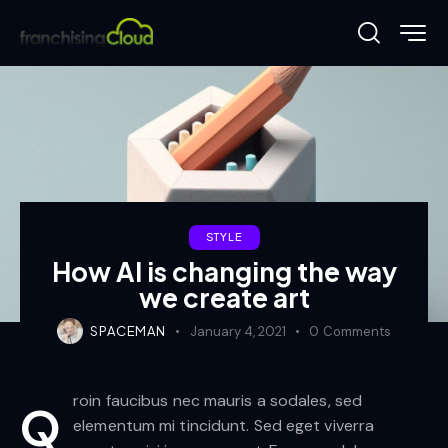
STYLE
How AI is changing the way
we create art
SPACEMAN
January 4, 2021
0
Comments
roin faucibus nec mauris a sodales, sed
Q
elementum mi tincidunt. Sed eget viverra